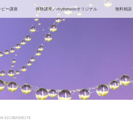
ラピー講座
体験講座／rhythmoonオリジナル
無料相談
69-31C0BA50E179