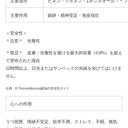
主要成分
ピネン・リモネン・1,8-シネオール・＊
主要作用
鎮静・精神安定・免疫強壮
＜安全性＞
＊注意＊ 光毒性
＊禁忌＊ 皮膚：光毒性を避ける最大的容量（0.8%）を超え
て塗布された場合
12時間以上、日光またはサンベッドの光線を浴びてはいけま
せん。
出典：R.Tissrand&young精油の安全性ガイド
心への作用
うつ状態、情緒不安定、欲求不満、ストレス、不眠、無気