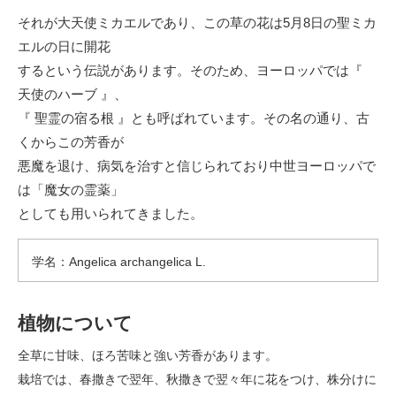
それが大天使ミカエルであり、この草の花は5月8日の聖ミカ
エルの日に開花
するという伝説があります。そのため、ヨーロッパでは『
天使のハーブ 』、
『 聖霊の宿る根 』とも呼ばれています。その名の通り、古
くからこの芳香が
悪魔を退け、病気を治すと信じられており中世ヨーロッパで
は「魔女の霊薬」
としても用いられてきました。
学名：Angelica archangelica L.
植物について
全草に甘味、ほろ苦味と強い芳香があります。
栽培では、春撒きで翌年、秋撒きで翌々年に花をつけ、株分けに